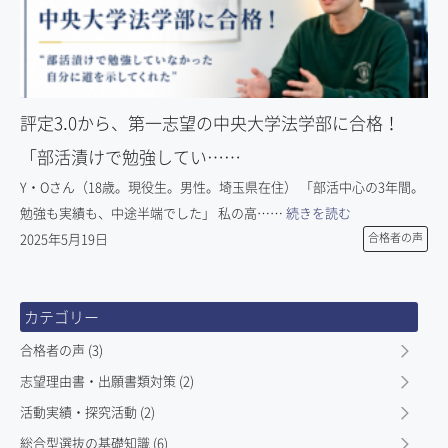
評定3.0から、第一志望の中央大学法学部に合格！
「部活漬けで勉強してい……
Y・Oさん（18歳。現役生。男性。埼玉県在住） 「部活中心の3年間。
勉強も実績も、中途半端でした」 私の高……
続きを読む
2025年5月19日
合格者の声
カテゴリー
合格者の声 (3)
志望理由書・出願書類対策 (2)
活動実績・探究活動 (2)
総合型選抜の基礎知識 (6)