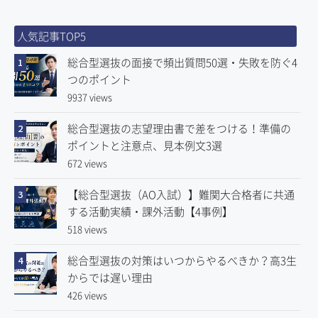
人気記事TOP5
総合型選抜の面接で頻出質問50選・失敗を防ぐ4
1
つのポイント
9937 views
総合型選抜の志望理由書で差をつける！準備の
2
ポイントと注意点、見本例文3選
672 views
【総合型選抜（AO入試）】難関大合格者に共通
3
する活動実績・課外活動【4事例】
518 views
総合型選抜の対策はいつからやるべきか？高3生
4
からでは遅い理由
426 views