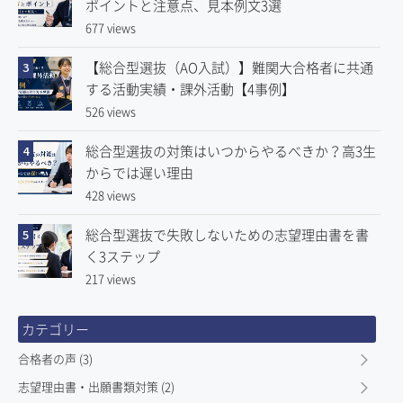
ポイントと注意点、見本例文3選
677 views
【総合型選抜（AO入試）】難関大合格者に共通
3
する活動実績・課外活動【4事例】
526 views
総合型選抜の対策はいつからやるべきか？高3生
4
からでは遅い理由
428 views
総合型選抜で失敗しないための志望理由書を書
5
く3ステップ
217 views
カテゴリー
合格者の声 (3)
志望理由書・出願書類対策 (2)